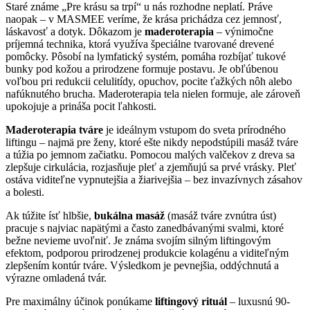
Staré známe „Pre krásu sa trpí“ u nás rozhodne neplatí. Práve
naopak – v MASMEE veríme, že krása prichádza cez jemnosť,
láskavosť a dotyk. Dôkazom je
maderoterapia
– výnimočne
príjemná technika, ktorá využíva špeciálne tvarované drevené
pomôcky. Pôsobí na lymfatický systém, pomáha rozbíjať tukové
bunky pod kožou a prirodzene formuje postavu. Je obľúbenou
voľbou pri redukcii celulitídy, opuchov, pocite ťažkých nôh alebo
nafúknutého brucha. Maderoterapia tela nielen formuje, ale zároveň
upokojuje a prináša pocit ľahkosti.
Maderoterapia tváre
je ideálnym vstupom do sveta prírodného
liftingu – najmä pre ženy, ktoré ešte nikdy nepodstúpili masáž tváre
a túžia po jemnom začiatku. Pomocou malých valčekov z dreva sa
zlepšuje cirkulácia, rozjasňuje pleť a zjemňujú sa prvé vrásky. Pleť
ostáva viditeľne vypnutejšia a žiarivejšia – bez invazívnych zásahov
a bolesti.
Ak túžite ísť hlbšie,
bukálna masáž
(masáž tváre zvnútra úst)
pracuje s najviac napätými a často zanedbávanými svalmi, ktoré
bežne nevieme uvoľniť. Je známa svojím silným liftingovým
efektom, podporou prirodzenej produkcie kolagénu a viditeľným
zlepšením kontúr tváre. Výsledkom je pevnejšia, oddýchnutá a
výrazne omladená tvár.
Pre maximálny účinok ponúkame
liftingový rituál
– luxusnú 90-