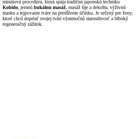
minútovú procedúru, ktorá spája tradičnú japonskú techniku
Kobido
, jemnú
bukálnu masáž
, masáž šije a dekoltu, výživnú
masku a tejpovanie tváre na predĺženie účinku. Je určený pre ženy,
ktoré chcú dopriať svojej tvári výnimočnú starostlivosť a hlboký
regeneračný zážitok.