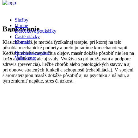
Služby
O mne
Bankovanie
Darčekové poukážky
Časté otázky
Kontakt
Klasická masáž je metóda fyzikálnej terapie, pri ktorej na telo
pôsobia mechanické podnety a preto ju radíme k mechanoterapii.
Rezervácia online
Keďže prebieha za použitia olejov, masér dokáže pôsobiť nie len na
Vaše konto
kožu a podkožie, ale aj svaly. Využíva sa pri udržiavaní a podpore
zdravia (prevencia), liečbe chorôb alebo patologických stavov a aj
pri obnove stratených funkcií a schopností (rehabilitácia). V spojení
s aromaterapiou masáž dokáže pôsobiť aj na psychiku a náladu, a
tým zmierniť napätie, stres či úzkosť.